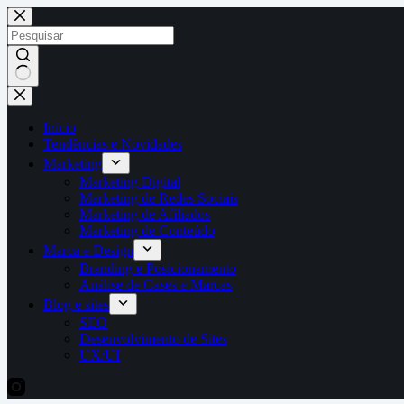
Pular
para
o
conteúdo
Sem
resultados
Início
Tendências e Novidades
Marketing
Marketing Digital
Marketing de Redes Sociais
Marketing de Afiliados
Marketing de Conteúdo
Marca e Design
Branding e Posicionamento
Análise de Cases e Marcas
Blog e sites
SEO
Desenvolvimento de Sites
UX/UI