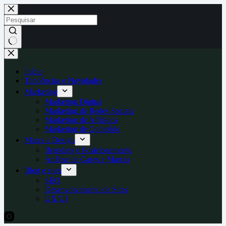
Pular
para
o
conteúdo
Sem
resultados
Início
Tendências e Novidades
Marketing
Marketing Digital
Marketing de Redes Sociais
Marketing de Afiliados
Marketing de Conteúdo
Marca e Design
Branding e Posicionamento
Análise de Cases e Marcas
Blog e sites
SEO
Desenvolvimento de Sites
UX/UI