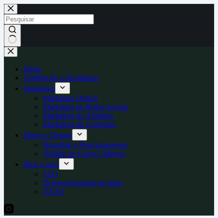
Pular
para
o
conteúdo
Sem
resultados
Início
Tendências e Novidades
Marketing
Marketing Digital
Marketing de Redes Sociais
Marketing de Afiliados
Marketing de Conteúdo
Marca e Design
Branding e Posicionamento
Análise de Cases e Marcas
Blog e sites
SEO
Desenvolvimento de Sites
UX/UI