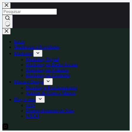
Pular
para
o
conteúdo
Sem
resultados
Início
Tendências e Novidades
Marketing
Marketing Digital
Marketing de Redes Sociais
Marketing de Afiliados
Marketing de Conteúdo
Marca e Design
Branding e Posicionamento
Análise de Cases e Marcas
Blog e sites
SEO
Desenvolvimento de Sites
UX/UI