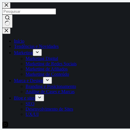
Pular
para
o
conteúdo
Sem
resultados
Início
Tendências e Novidades
Marketing
Marketing Digital
Marketing de Redes Sociais
Marketing de Afiliados
Marketing de Conteúdo
Marca e Design
Branding e Posicionamento
Análise de Cases e Marcas
Blog e sites
SEO
Desenvolvimento de Sites
UX/UI