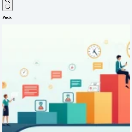
Sem
Posts
resultados