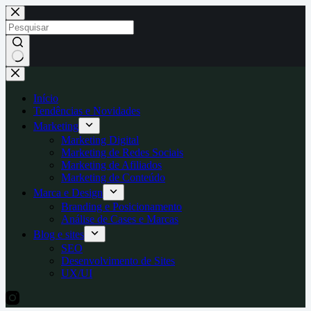
Pular
para
o
conteúdo
Sem
resultados
Início
Tendências e Novidades
Marketing
Marketing Digital
Marketing de Redes Sociais
Marketing de Afiliados
Marketing de Conteúdo
Marca e Design
Branding e Posicionamento
Análise de Cases e Marcas
Blog e sites
SEO
Desenvolvimento de Sites
UX/UI